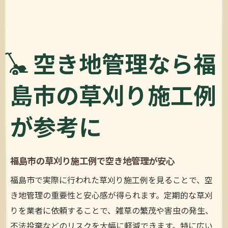
福島市草刈り事例で近隣トラブルを防ぐ方
法
放置した草木も安心の福島市草刈り事例
空き地管理なら福
福島市草刈りの事例で放置草木もすっきり
解消
島市の草刈り施工例
福島市草刈り施工なら安心の仕上がりを実
感
が参考に
福島市草刈りで伸びた雑草を効率的に処理
福島市草刈り事例で害虫や防犯も万全に対
応
福島市の草刈り施工例で空き地管理が安心
福島市草刈りの事例で庭の手入れが簡単に
福島市で実際に行われた草刈り施工例を見ることで、空
トラブル回避のポイントを草刈り施工で解説
き地管理の重要性と安心感が得られます。定期的な草刈
福島市草刈り施工例から学ぶトラブル回避
りを業者に依頼することで、雑草の繁茂や害虫の発生、
策
不法投棄などのリスクを大幅に軽減できます。特に広い