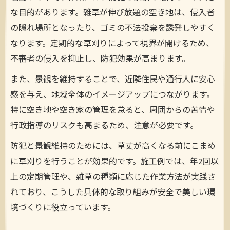
福島市草刈りの実例が支持される理由とは
な目的があります。雑草が伸び放題の空き地は、侵入者
防犯と景観維持に役立つ草刈りの実践例
の隠れ場所となったり、ゴミの不法投棄を誘発しやすく
福島市草刈り実践例で防犯と景観を両立す
なります。定期的な草刈りによって視界が開けるため、
る
不審者の侵入を抑止し、防犯効果が高まります。
福島市草刈りの実践例が美観維持に効果的
また、景観を維持することで、近隣住民や通行人に安心
福島市草刈りで防犯対策ができる理由
感を与え、地域全体のイメージアップにつながります。
福島市草刈り施工例で安心な空き地管理
特に空き地や空き家の管理を怠ると、周囲からの苦情や
福島市草刈りを活かした景観維持の実例
行政指導のリスクも高まるため、注意が必要です。
原状回復に選ばれる草刈り対応のヒント
防犯と景観維持のためには、草丈が高くなる前にこまめ
福島市草刈りで原状回復に成功した事例紹
に草刈りを行うことが効果的です。施工例では、年2回以
介
上の定期管理や、雑草の種類に応じた作業方法が実践さ
福島市草刈り対応が原状回復で選ばれる理
れており、こうした具体的な取り組みが安全で美しい環
由
境づくりに役立っています。
福島市草刈り施工例で退去時も安心の対応