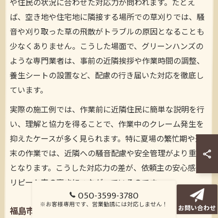
や住民の状況に合わせた対応力が問われます。たとえ
ば、空き地や住宅地に隣接する場所での草刈りでは、騒
音や刈り取った草の飛散がトラブルの原因となることも
少なくありません。こうした場面で、グリーンハンズの
ような専門業者は、事前の近隣挨拶や作業時間の調整、
養生シートの設置など、配慮の行き届いた対応を徹底し
ています。
実際の施工例では、作業前に近隣住民に簡単な説明を行
い、理解と協力を得ることで、作業中のクレーム発生を
抑えたケースが多く見られます。特に夏場の繁忙期や週
末の作業では、近隣への騒音配慮や安全管理がより重要
となります。こうした対応力の差が、依頼主の安心感や
リピート率の高さにつながっているのです。
050-3599-3780
※お客様専用です、営業勧誘には対応しません！
お問い合わせ
福島市草刈りで近隣との良好な関係を築く