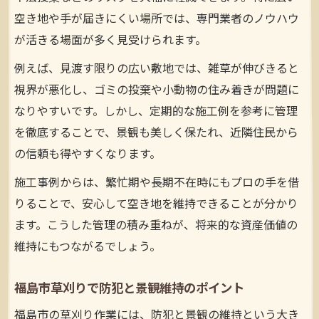
福島市草刈り事例で近隣トラブルを未然に
空き地や手が届きにくい場所では、専門業者のノウハウ
防ぐ
が活きる場面が多く見受けられます。
福島市草刈りの施工でよくある問題を解消
例えば、見渡す限りの広い敷地では、雑草が伸びきると
福島市草刈り施工例で安心の対応ポイント
視界が悪化し、ゴミの投棄や小動物の住み着きが問題に
なりやすいです。しかし、定期的な施工例を参考に管理
福島市草刈り事例で苦情リスクを減らす方
を徹底することで、景観も美しく保たれ、近隣住民から
法
の信頼も得やすくなります。
近隣対応力が光る福島市の草刈り実例
福島市草刈り実例で近隣対応力の違いを実
施工事例からは、繁忙期や長期不在時にもプロの手を借
感
りることで、安心して空き地を維持できることが分かり
ます。こうした管理の積み重ねが、将来的な資産価値の
福島市草刈りで近隣との良好な関係を築く
維持にもつながるでしょう。
福島市草刈り実例から見る配慮ある対応方
法
福島市草刈りで防犯と景観維持のポイント
福島市草刈り施工で近隣トラブルを防止
福島市の草刈り作業には、防犯と景観の維持という大き