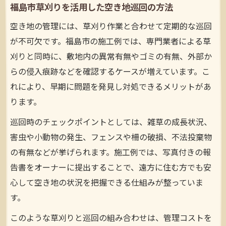
福島市草刈りを活用した空き地巡回の方法
法
福島市草刈り事例に学ぶ原状回復のコツ
空き地の管理には、草刈り作業と合わせて定期的な巡回
が不可欠です。福島市の施工例では、専門業者による草
福島市草刈りが原状回復ニーズに応える方
刈りと同時に、敷地内の異常有無やゴミの有無、外部か
法
らの侵入痕跡などを確認するケースが増えています。こ
れにより、早期に問題を発見し対処できるメリットがあ
ります。
巡回時のチェックポイントとしては、雑草の成長状況、
害虫や小動物の発生、フェンスや柵の破損、不法投棄物
の有無などが挙げられます。施工例では、写真付きの報
告書をオーナーに提出することで、遠方に住む方でも安
心して空き地の状況を把握できる仕組みが整っていま
す。
このような草刈りと巡回の組み合わせは、管理コストを