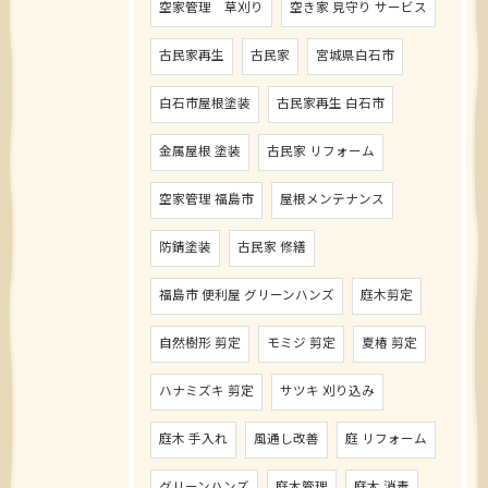
空家管理 草刈り
空き家 見守り サービス
古民家再生
古民家
宮城県白石市
白石市屋根塗装
古民家再生 白石市
金属屋根 塗装
古民家 リフォーム
空家管理 福島市
屋根メンテナンス
防錆塗装
古民家 修繕
福島市 便利屋 グリーンハンズ
庭木剪定
自然樹形 剪定
モミジ 剪定
夏椿 剪定
ハナミズキ 剪定
サツキ 刈り込み
庭木 手入れ
風通し改善
庭 リフォーム
グリーンハンズ
庭木管理
庭木 消毒