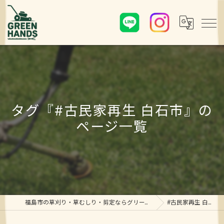
タグ『#古民家再生 白石市』の
ページ一覧
福島市の草刈り・草むしり・剪定ならグリーンハンズ
#古民家再生 白石市