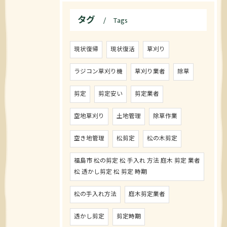
タグ
Tags
現状復帰
現状復活
草刈り
ラジコン草刈り機
草刈り業者
除草
剪定
剪定安い
剪定業者
空地草刈り
土地管理
除草作業
空き地管理
松剪定
松の木剪定
福島市 松の剪定 松 手入れ 方法 庭木 剪定 業者
松 透かし剪定 松 剪定 時期
松の手入れ方法
庭木剪定業者
透かし剪定
剪定時期