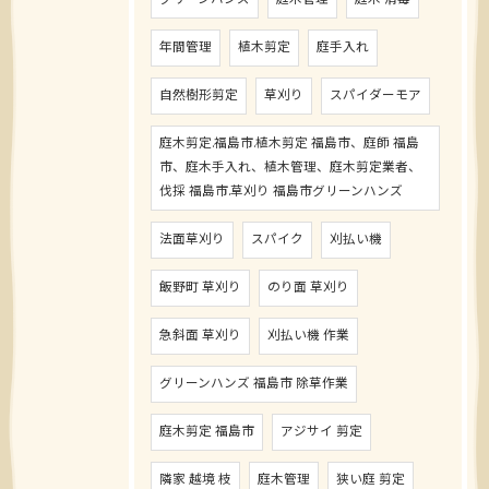
年間管理
植木剪定
庭手入れ
自然樹形剪定
草刈り
スパイダーモア
庭木剪定.福島市.植木剪定 福島市、庭師 福島
市、庭木手入れ、植木管理、庭木剪定業者、
伐採 福島市.草刈り 福島市グリーンハンズ
法面草刈り
スパイク
刈払い機
飯野町 草刈り
のり面 草刈り
急斜面 草刈り
刈払い機 作業
グリーンハンズ 福島市 除草作業
庭木剪定 福島市
アジサイ 剪定
隣家 越境 枝
庭木管理
狭い庭 剪定