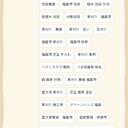
伐採業者
福島市 伐採
庭木 伐採 方法
危険木 伐採
分割伐採
草刈り 福島市
草刈り 業者
草刈り 安い
芝刈り
福島市 草刈り
福島市 除草
福島市 芝生 手入れ
草刈り 事例
ヘクソカズラ 駆除
つる性雑草 除去
庭 雑草 対策
草刈り 業者 福島市
空き地 草刈り
芝生 雑草 混在
草刈り 施工例
グリーンハンズ 福島
空き家管理 福島市
空家管理 伊達市