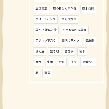
生垣剪定
庭の日当たり改善
庭木伐採
グリーンハンズ
草刈り方法
草刈り 雑草対策
空き家管理 庭管理
ラジコン草刈り
空地の草刈り
福島市
便利屋
空き地
空き家
樹木
庭木
生垣
お墓
代行
見積もり
庭
清掃