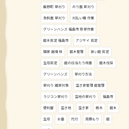
飯野町 草刈り
のり面 草刈り
急斜面 草刈り
刈払い機 作業
グリーンハンズ 福島市 除草作業
庭木剪定 福島市
アジサイ 剪定
隣家 越境 枝
庭木管理
狭い庭 剪定
生垣剪定
庭の日当たり改善
庭木伐採
グリーンハンズ
草刈り方法
草刈り 雑草対策
空き家管理 庭管理
ラジコン草刈り
空地の草刈り
福島市
便利屋
空き地
空き家
樹木
庭木
生垣
お墓
代行
見積もり
庭