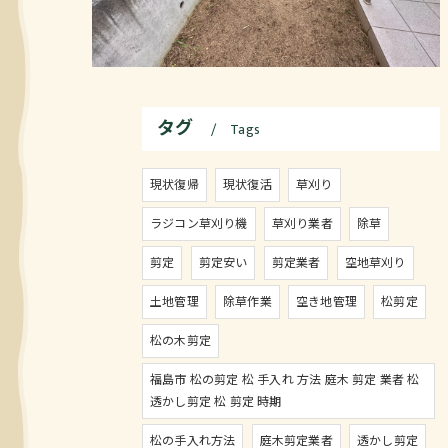
タグ
Tags
現状復帰
現状復活
草刈り
ラジコン草刈り機
草刈り業者
除草
剪定
剪定安い
剪定業者
空地草刈り
土地管理
除草作業
空き地管理
松剪定
松の木剪定
福島市 松の剪定 松 手入れ 方法 庭木 剪定 業者 松
透かし剪定 松 剪定 時期
松の手入れ方法
庭木剪定業者
透かし剪定