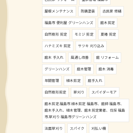
屋根メンテナンス
防錆塗装
古民家 修繕
福島市 便利屋 グリーンハンズ
庭木剪定
自然樹形 剪定
モミジ 剪定
夏椿 剪定
ハナミズキ 剪定
サツキ 刈り込み
庭木 手入れ
風通し改善
庭 リフォーム
グリーンハンズ
庭木管理
庭木 消毒
年間管理
植木剪定
庭手入れ
自然樹形剪定
草刈り
スパイダーモア
庭木剪定.福島市.植木剪定 福島市、庭師 福島市、
庭木手入れ、植木管理、庭木剪定業者、伐採 福島
市.草刈り 福島市グリーンハンズ
法面草刈り
スパイク
刈払い機