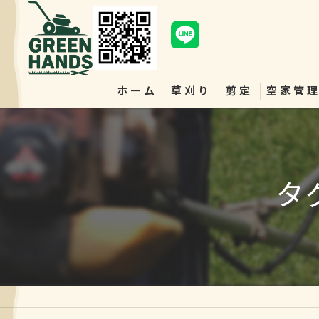
ホーム
草刈り
剪定
空家管
タ