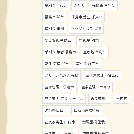
草刈り 安い
芝刈り
福島市 草刈り
福島市 除草
福島市 芝生 手入れ
草刈り 事例
ヘクソカズラ 駆除
つる性雑草 除去
庭 雑草 対策
草刈り 業者 福島市
空き地 草刈り
芝生 雑草 混在
草刈り 施工例
グリーンハンズ 福島
空き家管理 福島市
空家管理 伊達市
空家管理 草刈り
空き家 見守り サービス
古民家再生
古民家
宮城県白石市
白石市屋根塗装
古民家再生 白石市
金属屋根 塗装
古民家 リフォーム
空家管理 福島市