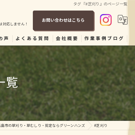
タグ『#芝刈り』のページ一覧
お問い合わせはこちら
は対応しません！
の声
よくある質問
会社概要
作業事例ブログ
一覧
福島市の草刈り・草むしり・剪定ならグリーンハンズ
#芝刈り