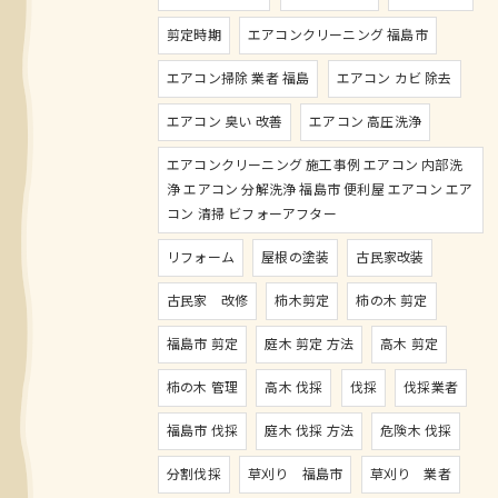
剪定時期
エアコンクリーニング 福島市
エアコン掃除 業者 福島
エアコン カビ 除去
エアコン 臭い 改善
エアコン 高圧洗浄
エアコンクリーニング 施工事例 エアコン 内部洗
浄 エアコン 分解洗浄 福島市 便利屋 エアコン エア
コン 清掃 ビフォーアフター
リフォーム
屋根の塗装
古民家改装
古民家 改修
柿木剪定
柿の木 剪定
福島市 剪定
庭木 剪定 方法
高木 剪定
柿の木 管理
高木 伐採
伐採
伐採業者
福島市 伐採
庭木 伐採 方法
危険木 伐採
分割伐採
草刈り 福島市
草刈り 業者