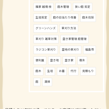
隣家 越境 枝
庭木管理
狭い庭 剪定
生垣剪定
庭の日当たり改善
庭木伐採
グリーンハンズ
草刈り方法
草刈り 雑草対策
空き家管理 庭管理
ラジコン草刈り
空地の草刈り
福島市
便利屋
空き地
空き家
樹木
庭木
生垣
お墓
代行
見積もり
庭
清掃