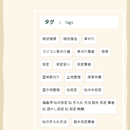
タグ
Tags
現状復帰
現状復活
草刈り
ラジコン草刈り機
草刈り業者
除草
剪定
剪定安い
剪定業者
空地草刈り
土地管理
除草作業
空き地管理
松剪定
松の木剪定
福島市 松の剪定 松 手入れ 方法 庭木 剪定 業者
松 透かし剪定 松 剪定 時期
松の手入れ方法
庭木剪定業者