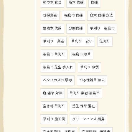
柿の木 管理
高木 伐採
伐採
伐採業者
福島市 伐採
庭木 伐採 方法
危険木 伐採
分割伐採
草刈り 福島市
草刈り 業者
草刈り 安い
芝刈り
福島市 草刈り
福島市 除草
福島市 芝生 手入れ
草刈り 事例
ヘクソカズラ 駆除
つる性雑草 除去
庭 雑草 対策
草刈り 業者 福島市
空き地 草刈り
芝生 雑草 混在
草刈り 施工例
グリーンハンズ 福島