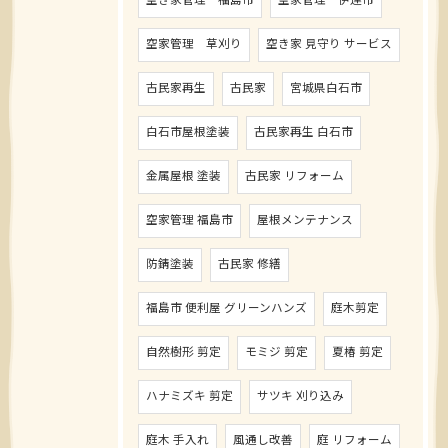
空き家管理 福島市
空家管理 伊達市
空家管理 草刈り
空き家 見守り サービス
古民家再生
古民家
宮城県白石市
白石市屋根塗装
古民家再生 白石市
金属屋根 塗装
古民家 リフォーム
空家管理 福島市
屋根メンテナンス
防錆塗装
古民家 修繕
福島市 便利屋 グリーンハンズ
庭木剪定
自然樹形 剪定
モミジ 剪定
夏椿 剪定
ハナミズキ 剪定
サツキ 刈り込み
庭木 手入れ
風通し改善
庭 リフォーム