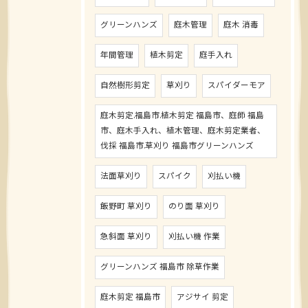
グリーンハンズ
庭木管理
庭木 消毒
年間管理
植木剪定
庭手入れ
自然樹形剪定
草刈り
スパイダーモア
庭木剪定.福島市.植木剪定 福島市、庭師 福島
市、庭木手入れ、植木管理、庭木剪定業者、
伐採 福島市.草刈り 福島市グリーンハンズ
法面草刈り
スパイク
刈払い機
飯野町 草刈り
のり面 草刈り
急斜面 草刈り
刈払い機 作業
グリーンハンズ 福島市 除草作業
庭木剪定 福島市
アジサイ 剪定