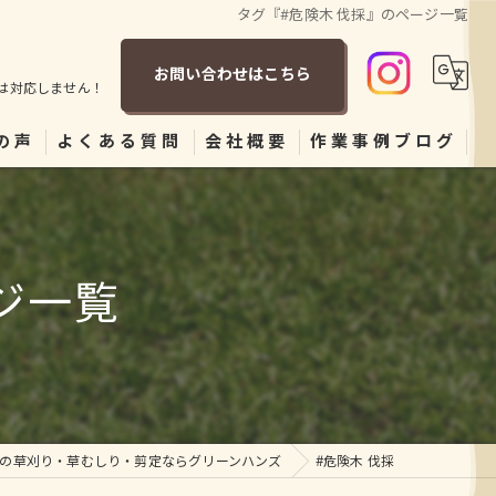
タグ『#危険木 伐採』のページ一覧
お問い合わせはこちら
は対応しません！
の声
よくある質問
会社概要
作業事例ブログ
ジ一覧
の草刈り・草むしり・剪定ならグリーンハンズ
#危険木 伐採