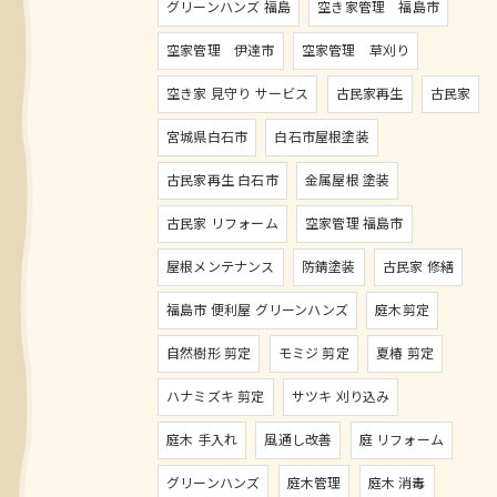
グリーンハンズ 福島
空き家管理 福島市
空家管理 伊達市
空家管理 草刈り
空き家 見守り サービス
古民家再生
古民家
宮城県白石市
白石市屋根塗装
古民家再生 白石市
金属屋根 塗装
古民家 リフォーム
空家管理 福島市
屋根メンテナンス
防錆塗装
古民家 修繕
福島市 便利屋 グリーンハンズ
庭木剪定
自然樹形 剪定
モミジ 剪定
夏椿 剪定
ハナミズキ 剪定
サツキ 刈り込み
庭木 手入れ
風通し改善
庭 リフォーム
グリーンハンズ
庭木管理
庭木 消毒