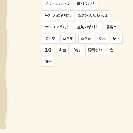
グリーンハンズ
草刈り方法
草刈り 雑草対策
空き家管理 庭管理
ラジコン草刈り
空地の草刈り
福島市
便利屋
空き地
空き家
樹木
庭木
生垣
お墓
代行
見積もり
庭
清掃