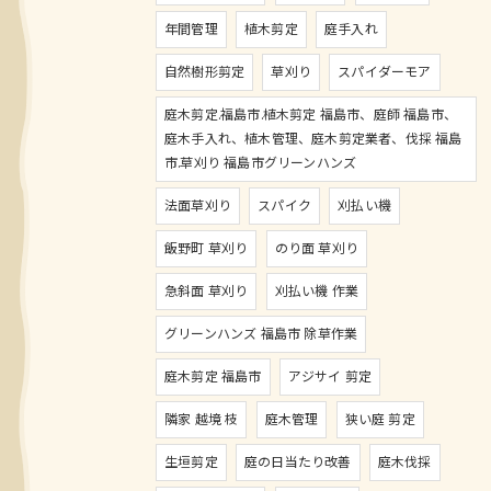
年間管理
植木剪定
庭手入れ
自然樹形剪定
草刈り
スパイダーモア
庭木剪定.福島市.植木剪定 福島市、庭師 福島市、
庭木手入れ、植木管理、庭木剪定業者、伐採 福島
市.草刈り 福島市グリーンハンズ
法面草刈り
スパイク
刈払い機
飯野町 草刈り
のり面 草刈り
急斜面 草刈り
刈払い機 作業
グリーンハンズ 福島市 除草作業
庭木剪定 福島市
アジサイ 剪定
隣家 越境 枝
庭木管理
狭い庭 剪定
生垣剪定
庭の日当たり改善
庭木伐採