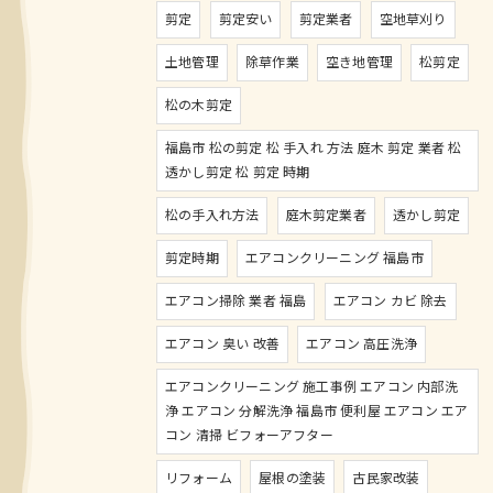
剪定
剪定安い
剪定業者
空地草刈り
土地管理
除草作業
空き地管理
松剪定
松の木剪定
福島市 松の剪定 松 手入れ 方法 庭木 剪定 業者 松
透かし剪定 松 剪定 時期
松の手入れ方法
庭木剪定業者
透かし剪定
剪定時期
エアコンクリーニング 福島市
エアコン掃除 業者 福島
エアコン カビ 除去
エアコン 臭い 改善
エアコン 高圧洗浄
エアコンクリーニング 施工事例 エアコン 内部洗
浄 エアコン 分解洗浄 福島市 便利屋 エアコン エア
コン 清掃 ビフォーアフター
リフォーム
屋根の塗装
古民家改装