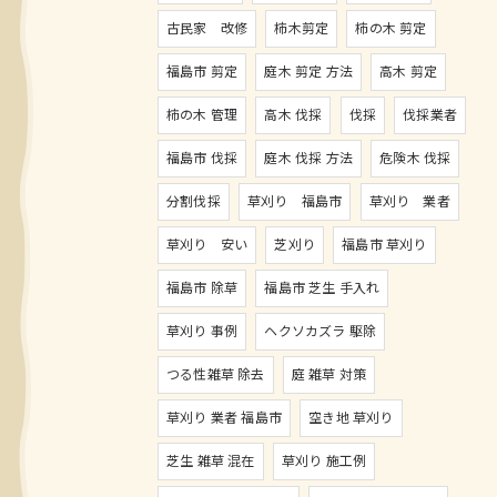
古民家 改修
柿木剪定
柿の木 剪定
福島市 剪定
庭木 剪定 方法
高木 剪定
柿の木 管理
高木 伐採
伐採
伐採業者
福島市 伐採
庭木 伐採 方法
危険木 伐採
分割伐採
草刈り 福島市
草刈り 業者
草刈り 安い
芝刈り
福島市 草刈り
福島市 除草
福島市 芝生 手入れ
草刈り 事例
ヘクソカズラ 駆除
つる性雑草 除去
庭 雑草 対策
草刈り 業者 福島市
空き地 草刈り
芝生 雑草 混在
草刈り 施工例