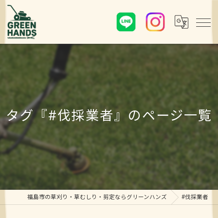
タグ『#伐採業者』のページ一覧
福島市の草刈り・草むしり・剪定ならグリーンハンズ
#伐採業者