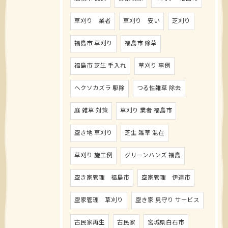
草刈り 業者
草刈り 安い
芝刈り
福島市 草刈り
福島市 除草
福島市 芝生 手入れ
草刈り 事例
ヘクソカズラ 駆除
つる性雑草 除去
庭 雑草 対策
草刈り 業者 福島市
空き地 草刈り
芝生 雑草 混在
草刈り 施工例
グリーンハンズ 福島
空き家管理 福島市
空家管理 伊達市
空家管理 草刈り
空き家 見守り サービス
古民家再生
古民家
宮城県白石市