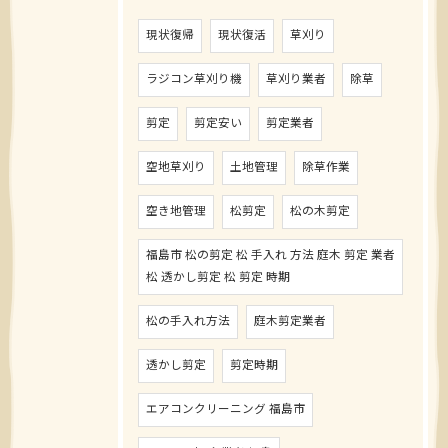
現状復帰
現状復活
草刈り
ラジコン草刈り機
草刈り業者
除草
剪定
剪定安い
剪定業者
空地草刈り
土地管理
除草作業
空き地管理
松剪定
松の木剪定
福島市 松の剪定 松 手入れ 方法 庭木 剪定 業者
松 透かし剪定 松 剪定 時期
松の手入れ方法
庭木剪定業者
透かし剪定
剪定時期
エアコンクリーニング 福島市