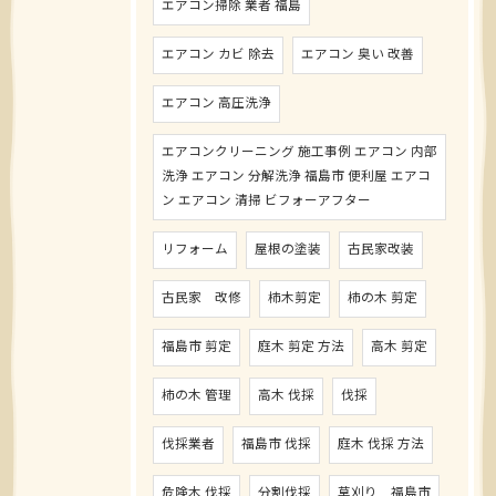
エアコン掃除 業者 福島
エアコン カビ 除去
エアコン 臭い 改善
エアコン 高圧洗浄
エアコンクリーニング 施工事例 エアコン 内部
洗浄 エアコン 分解洗浄 福島市 便利屋 エアコ
ン エアコン 清掃 ビフォーアフター
リフォーム
屋根の塗装
古民家改装
古民家 改修
柿木剪定
柿の木 剪定
福島市 剪定
庭木 剪定 方法
高木 剪定
柿の木 管理
高木 伐採
伐採
伐採業者
福島市 伐採
庭木 伐採 方法
危険木 伐採
分割伐採
草刈り 福島市