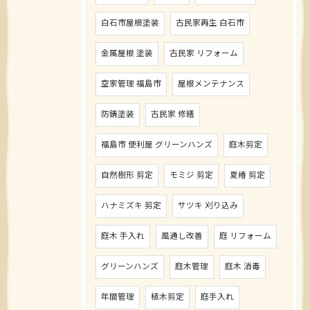
白石市屋根塗装
古民家再生 白石市
金属屋根 塗装
古民家 リフォーム
空家管理 福島市
屋根メンテナンス
防錆塗装
古民家 修繕
福島市 便利屋 グリーンハンズ
庭木剪定
自然樹形 剪定
モミジ 剪定
夏椿 剪定
ハナミズキ 剪定
サツキ 刈り込み
庭木 手入れ
風通し改善
庭 リフォーム
グリーンハンズ
庭木管理
庭木 消毒
年間管理
植木剪定
庭手入れ