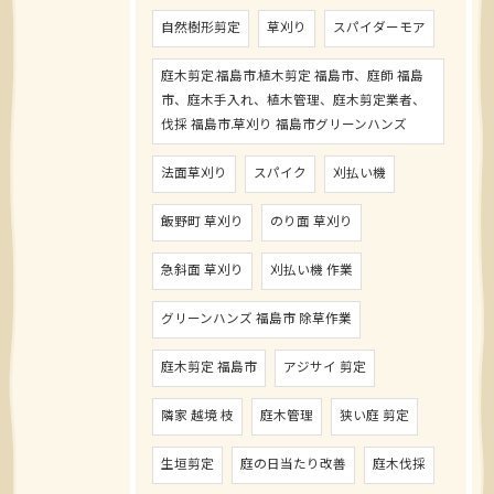
自然樹形剪定
草刈り
スパイダーモア
庭木剪定.福島市.植木剪定 福島市、庭師 福島
市、庭木手入れ、植木管理、庭木剪定業者、
伐採 福島市.草刈り 福島市グリーンハンズ
法面草刈り
スパイク
刈払い機
飯野町 草刈り
のり面 草刈り
急斜面 草刈り
刈払い機 作業
グリーンハンズ 福島市 除草作業
庭木剪定 福島市
アジサイ 剪定
隣家 越境 枝
庭木管理
狭い庭 剪定
生垣剪定
庭の日当たり改善
庭木伐採