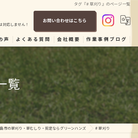
タグ『# 草刈り』のページ一覧
お問い合わせはこちら
は対応しません！
の声
よくある質問
会社概要
作業事例ブログ
一覧
島市の草刈り・草むしり・剪定ならグリーンハンズ
# 草刈り