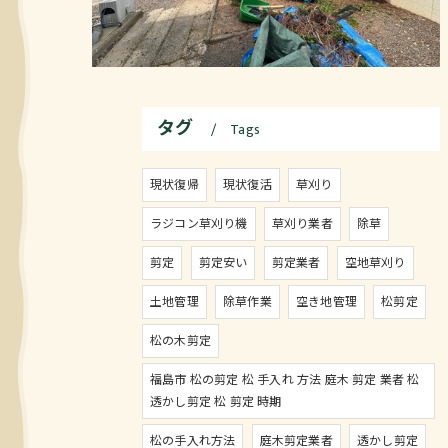
タグ
Tags
現状復帰
現状復活
草刈り
ラジコン草刈り機
草刈り業者
除草
剪定
剪定安い
剪定業者
空地草刈り
土地管理
除草作業
空き地管理
松剪定
松の木剪定
福島市 松の剪定 松 手入れ 方法 庭木 剪定 業者 松
透かし剪定 松 剪定 時期
松の手入れ方法
庭木剪定業者
透かし剪定