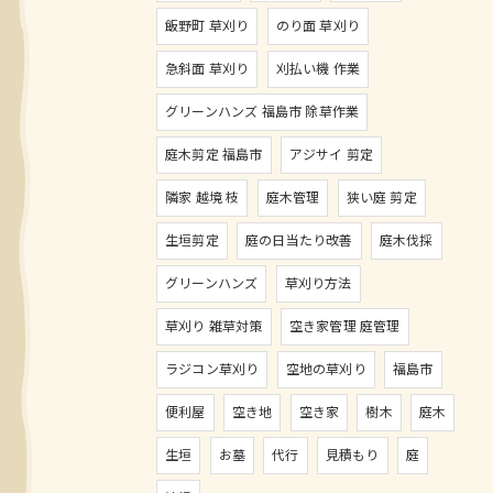
飯野町 草刈り
のり面 草刈り
急斜面 草刈り
刈払い機 作業
グリーンハンズ 福島市 除草作業
庭木剪定 福島市
アジサイ 剪定
隣家 越境 枝
庭木管理
狭い庭 剪定
生垣剪定
庭の日当たり改善
庭木伐採
グリーンハンズ
草刈り方法
草刈り 雑草対策
空き家管理 庭管理
ラジコン草刈り
空地の草刈り
福島市
便利屋
空き地
空き家
樹木
庭木
生垣
お墓
代行
見積もり
庭