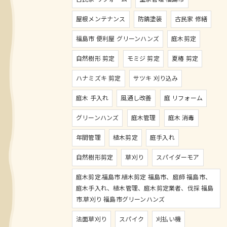
屋根メンテナンス
防錆塗装
古民家 修繕
福島市 便利屋 グリーンハンズ
庭木剪定
自然樹形 剪定
モミジ 剪定
夏椿 剪定
ハナミズキ 剪定
サツキ 刈り込み
庭木 手入れ
風通し改善
庭 リフォーム
グリーンハンズ
庭木管理
庭木 消毒
年間管理
植木剪定
庭手入れ
自然樹形剪定
草刈り
スパイダーモア
庭木剪定.福島市.植木剪定 福島市、庭師 福島市、
庭木手入れ、植木管理、庭木剪定業者、伐採 福島
市.草刈り 福島市グリーンハンズ
法面草刈り
スパイク
刈払い機