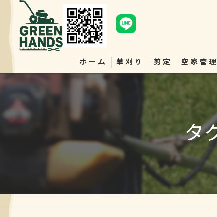
ホーム
草刈り
剪定
空家管
タ