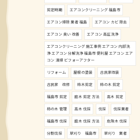
剪定時期
エアコンクリーニング 福島市
エアコン掃除 業者 福島
エアコン カビ 除去
エアコン 臭い 改善
エアコン 高圧洗浄
エアコンクリーニング 施工事例 エアコン 内部洗
浄 エアコン 分解洗浄 福島市 便利屋 エアコン エア
コン 清掃 ビフォーアフター
リフォーム
屋根の塗装
古民家改装
古民家 改修
柿木剪定
柿の木 剪定
福島市 剪定
庭木 剪定 方法
高木 剪定
柿の木 管理
高木 伐採
伐採
伐採業者
福島市 伐採
庭木 伐採 方法
危険木 伐採
分割伐採
草刈り 福島市
草刈り 業者