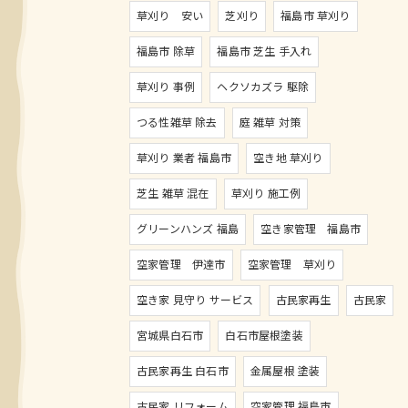
草刈り 安い
芝刈り
福島市 草刈り
福島市 除草
福島市 芝生 手入れ
草刈り 事例
ヘクソカズラ 駆除
つる性雑草 除去
庭 雑草 対策
草刈り 業者 福島市
空き地 草刈り
芝生 雑草 混在
草刈り 施工例
グリーンハンズ 福島
空き家管理 福島市
空家管理 伊達市
空家管理 草刈り
空き家 見守り サービス
古民家再生
古民家
宮城県白石市
白石市屋根塗装
古民家再生 白石市
金属屋根 塗装
古民家 リフォーム
空家管理 福島市