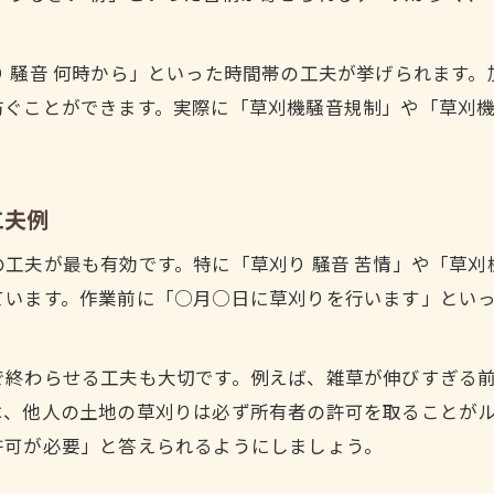
草刈りを他人の土地で行う際の注意事項
草刈りの所有権と管理責任を正しく理解する
 騒音 何時から」といった時間帯の工夫が挙げられます
草刈りを勝手にする前に確認すべき法的ルール
ぐことができます。実際に「草刈機騒音規制」や「草刈機 
草刈り時の境界線トラブル回避ポイント
他人の土地での草刈りと騒音トラブル防止策
工夫例
工夫が最も有効です。特に「草刈り 騒音 苦情」や「草刈
ています。作業前に「○月○日に草刈りを行います」とい
で終わらせる工夫も大切です。例えば、雑草が伸びすぎる
は、他人の土地の草刈りは必ず所有者の許可を取ることが
許可が必要」と答えられるようにしましょう。