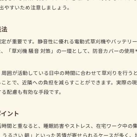
近隣配慮で安全に草刈りを行うポイント
も出やすいため注意しましょう。
草刈り時の挨拶や事前連絡で騒音トラブル予防
草刈り作業前に確認すべき近隣への配慮の方法
践法
草刈り騒音が気になるときのコミュニケーション
選定が重要です。静音性に優れる電動式草刈機やバッテリ
草刈りの安全対策と騒音への気配りポイント
、「草刈機 騒音 対策」の一環として、防音カバーの使
草刈り作業で隣家へ迷惑をかけない工夫例
草刈り中の通報や苦情を回避する心構え
、周囲が活動している日中の時間に合わせて草刈りを行う
草刈り騒音で通報されないための注意点とは
ことで、近隣への負担を減らすことができます。実際の現
草刈り作業中の苦情を防ぐための行動指針
する配慮も有効な手段です。
草刈機騒音と警察対応を避けるための工夫
ポイント
草刈り騒音による通報リスクを下げる準備
草刈り騒音問題で冷静に対応する心構え
活時間と重なると、睡眠妨害やストレス、在宅ワーク中の
他人の土地での草刈りルールと注意点
 うるさい 朝」といった苦情が寄せられるケースが多く