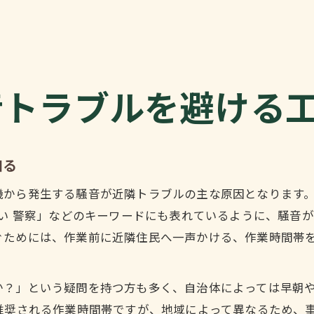
草刈り騒音問題に役立つ静音作業のポイント
静かな朝の草刈りに最適な時間帯を解説
草刈り騒音を抑える最適な作業時間帯の考え方
草刈りは何時から作業すると騒音苦情を防げるか
音トラブルを避ける
草刈り騒音と朝の時間帯マナーの重要ポイント
休日や日曜日の草刈り騒音と無難な開始時刻
草刈りの早朝作業で配慮すべき騒音の注意点
知る
草刈機の騒音が気になる時の実践対策
機から発生する騒音が近隣トラブルの主な原因となります
草刈機騒音レベルを知り静音対策を徹底しよう
さい 警察」などのキーワードにも表れているように、騒音
草刈り作業でイヤーマフや耳栓の活用方法
ぐためには、作業前に近隣住民へ一声かける、作業時間帯
草刈機騒音のdB値と健康被害リスクを抑える
エンジン式と電動式草刈機の騒音比較ポイント
か？」という疑問を持つ方も多く、自治体によっては早朝
草刈り騒音対策で近隣トラブルを防ぐアイデア
推奨される作業時間帯ですが、地域によって異なるため、