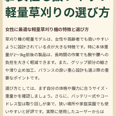
効果
軽量草刈りの選び方
草刈り効率を高める軽量化の技術と特徴
女性や高齢者に嬉しい草刈り機の進化
エンジン式と充電式の軽量草刈り機を比較
女性に最適な軽量草刈り機の特徴と選び方
検証
草刈り機の軽量モデルは、女性や高齢者でも扱いやすい
超軽量草刈り機の使いやすさと安全性の両
ように設計されている点が大きな特徴です。特に本体重
立
量が2～3kg前後の製品は、長時間の作業でも腕や腰への
草刈りが楽になる軽さのメリットとは
負担を大きく軽減できます。また、グリップ部分の細さ
作業が楽になる軽量草刈り機の魅力を徹底
や滑り止め加工、バランスの良い重心設計も選ぶ際の重
解説
要なポイントです。
草刈り作業中の疲労軽減と軽量モデルの恩
選び方としては、まず自分の体格や握力に合うサイズ・
恵
重量かを確認しましょう。さらに、バッテリー式やコー
軽量草刈り機なら長時間作業も無理なく続
ドレス型は取り回しが楽で、狭い場所や家庭菜園でも使
く
いやすいと好評です。実際に使用したユーザーからは