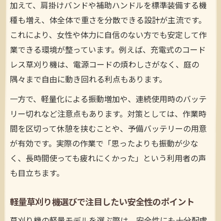
加えて、肩掛けバンドや補助ハンドルを標準装備する機
特徴
種も増え、体全体で重さを分散できる設計が主流です。
簡単操作で始められる軽量草刈りのコツ
これにより、女性や体力に自信のない方でも安定して作
草刈りデビューに最適な軽量モデルの選び
業できる環境が整っています。例えば、充電式のコード
方
レス草刈り機は、電源コードの煩わしさがなく、庭の
充電式やコードレスの草刈り機活用ポイン
隅々まで自由に動き回れる利点もあります。
ト
一方で、軽量化による振動増加や、連続使用時のバッテ
初めての方必見！軽量草刈りの安全対策
リー切れなど注意点もあります。対策としては、作業時
安全性と快適さを叶える軽量草刈り術
間を区切って休憩を挟むことや、予備バッテリーの用意
軽量草刈り機で実現する安全な作業環境
が有効です。実際の作業で「思ったよりも振動が少な
草刈り作業時の快適さを高める軽量化の工
く、長時間使っても疲れにくかった」という利用者の声
夫
も目立ちます。
防振機構でさらに安全な軽量草刈りのポイ
軽量草刈り機選びで注目したい安全性のポイント
ント
女性にも優しい持ちやすい草刈り機の選定