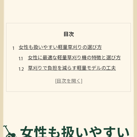
目次
女性も扱いやすい軽量草刈りの選び方
女性に最適な軽量草刈り機の特徴と選び方
草刈りで負担を減らす軽量モデルの工夫
軽量草刈り機選びで注目したい安全性のポ
イント
人気の草刈り機ランキングと軽量化の傾向
草刈り作業を楽にするおすすめ軽量機種
負担軽減に役立つ軽量草刈りの実力
女性も扱いやすい
軽量草刈り機で実感できる作業負担の軽減