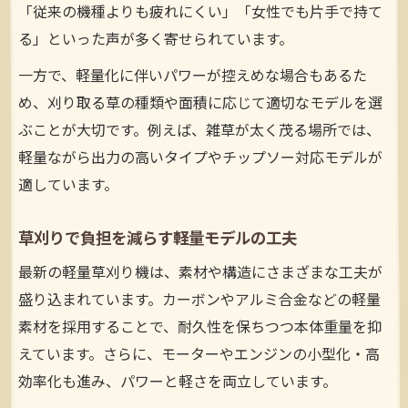
女性目線で見る軽量草刈り機のメリット集
「従来の機種よりも疲れにくい」「女性でも片手で持て
る」といった声が多く寄せられています。
超軽量モデルが草刈り初心者にも安心な理
由
一方で、軽量化に伴いパワーが控えめな場合もあるた
軽量草刈り機で庭仕事が身近になる理由
め、刈り取る草の種類や面積に応じて適切なモデルを選
ぶことが大切です。例えば、雑草が太く茂る場所では、
軽量草刈り機で庭仕事が手軽になる秘訣と
軽量ながら出力の高いタイプやチップソー対応モデルが
は
適しています。
草刈り機の軽量化が家庭菜園をサポートす
る
草刈りで負担を減らす軽量モデルの工夫
女性が草刈りを楽しむための軽量機種選び
最新の軽量草刈り機は、素材や構造にさまざまな工夫が
コンパクト草刈り機がガーデニングの味方
盛り込まれています。カーボンやアルミ合金などの軽量
に
素材を採用することで、耐久性を保ちつつ本体重量を抑
収納や持ち運びも楽な軽量草刈り機の利点
えています。さらに、モーターやエンジンの小型化・高
草刈り初心者のための軽量機種活用法
効率化も進み、パワーと軽さを両立しています。
草刈り初心者が安心して使える軽量機種の