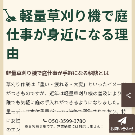
軽量草刈り機で庭
仕事が身近になる理
由
軽量草刈り機で庭仕事が手軽になる秘訣とは
草刈り作業は「重い・疲れる・大変」といったイメージ
がつきものですが、近年は軽量草刈り機の普及により、
誰でも気軽に庭の手入れができるようになりました。軽
量モデルは本体重量が2～3kg前後で設計されており、特
050-3599-3780
に女性や高齢者でも持ち上げやすいのが特徴です。従来
※お客様専用です、営業勧誘には対応しません！
のエンジン式モデルに比べ、バッテリー式やコードレス
お問い合わせ