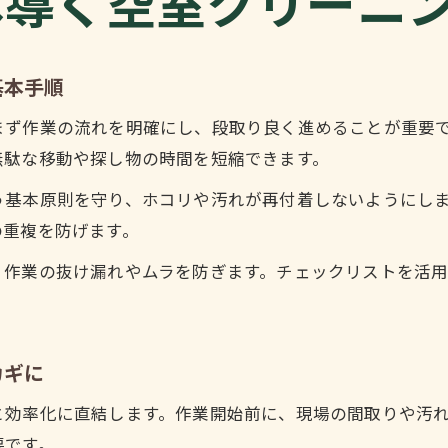
へ導く空室クリーニ
空室クリーニングのスケジューリング術と効率化
効率アップのために知っておきたい清掃順序
空室クリーニングでトラブル回避するコツ
基本手順
コスト削減に直結する空室クリーニング方法
まず作業の流れを明確にし、段取り良く進めることが重要
空室クリーニングの無駄を省くコスト削減術
無駄な移動や探し物の時間を短縮できます。
効率アップで空室クリーニング費用を抑える方法
う基本原則を守り、ホコリや汚れが再付着しないようにし
空室クリーニングで追加費用を防ぐポイント
の重複を防げます。
コスト意識を持った空室クリーニングの選び方
、作業の抜け漏れやムラを防ぎます。チェックリストを活
空室クリーニングでコストと効率を両立する方法
手間を減らす空室クリーニングの技術
手間を省く空室クリーニングの効率的手法
カギに
空室クリーニングの自動化で時短を実現する
と効率化に直結します。作業開始前に、現場の間取りや汚
作業負担を軽くする空室クリーニングの工夫
要です。