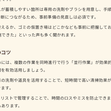
空室クリーニングで手間を減らすアイデア集
れが蓄積しやすい箇所は専用の洗剤やブラシを用意し、手
効率アップに直結する空室クリーニング技術
中断につながるため、事前準備の見直しは必須です。
空室クリーニングで差がつく効率化ポイント
使えるか、ゴミの仮置き場はどこかなども事前に把握して
空室クリーニングで時間短縮するための工夫
縮できた」といった声も多く聞かれます。
効率アップを目指す空室クリーニングの秘訣
空室クリーニングで差をつける清掃方法
のコツ
効率化を実現するための空室クリーニングアイデ
めには、複数の作業を同時進行で行う「並行作業」が効果
空室クリーニングで結果が変わる効率ポイント
間を有効活用しましょう。
清掃のプロが伝える空室クリーニング実践法
様の洗剤や道具を活用することで、短時間で高い清掃効果
プロ直伝の空室クリーニング効率アップ術
けます。
空室クリーニングで使えるプロの裏技とは
クリストで管理することで、時間のロスやミスを防止でき
清掃のプロがすすめる空室クリーニングの極意
もあります。
効率化を叶える実践的な空室クリーニング法