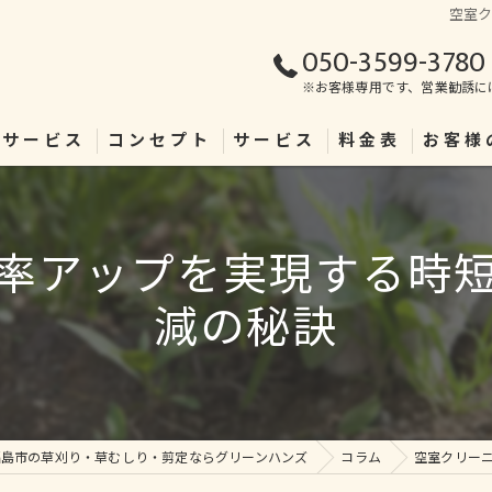
空室
050-3599-3780
※お客様専用です、営業勧誘に
理サービス
コンセプト
サービス
料金表
お客様
率アップを実現する時
減の秘訣
福島市の草刈り・草むしり・剪定ならグリーンハンズ
コラム
空室クリー