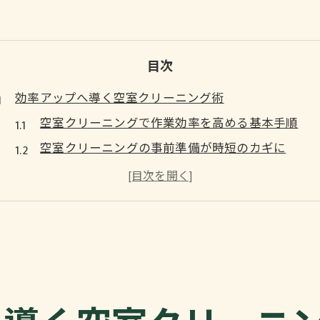
目次
効率アップへ導く空室クリーニング術
空室クリーニングで作業効率を高める基本手順
空室クリーニングの事前準備が時短のカギに
効率アップに役立つ空室クリーニングのコツ
空室クリーニングをプロ並みに仕上げるテクニッ
空室クリーニングで失敗しないための注意点
時短と安心が叶う空室クリーニングの秘訣
時短に直結する空室クリーニングの工程管理法
空室クリーニングで安心感を得るための対策