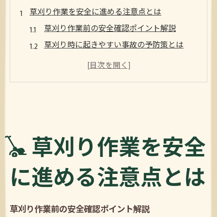
草刈り作業を安全に進める注意点とは
草刈り作業前の安全確認ポイント解説
草刈り時に起きやすい事故の予防策とは
草刈りで注意するヒヤリハット事例集
安全対策を意識した草刈りの服装と準備
草刈り危険予知で現場リスクを減らす方法
ヒヤリハットを防ぐ草刈り時の心得
草刈りのヒヤリハット体験から学ぶ教訓
草刈り作業を安全
危険予知で防ぐ草刈り時のトラブル対策
草刈り中に注意すべき周囲の安全確認
に進める注意点とは
草刈りヒヤリハット事例とその回避策
作業手順書を活用した事故ゼロの草刈り
草刈り作業前の安全確認ポイント解説
危険予知に基づく草刈り安全ポイント