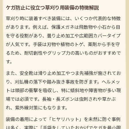
ケガ防止に役立つ草刈り用装備の特徴解説
草刈り時に装着すべき装備には、いくつか代表的な特徴
があります。例えば、保護メガネは飛散物や小石から目
を守る役割があり、曇り止め加工や広範囲カバータイプ
が人気です。手袋は刃物や植物のトゲ、薬剤から手を守
るため、耐切創性やグリップ力の高いものがおすすめで
す。
また、安全靴は滑り止め加工やつま先補強が施されてお
り、刈払機の落下や踏み抜き事故を防ぎます。ヘルメッ
トは頭部の衝撃を吸収し、特に傾斜地や障害物が多い現
場では必須です。長袖・長ズボンは虫刺されや草かぶ
れ、紫外線対策にもなります。
装備の着用によって「ヒヤリハット」を未然に防ぐ事例
は多く、実際に「手袋をしていたおかげでケガを最小限