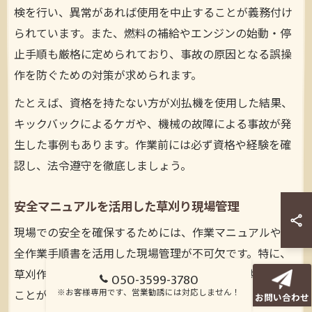
検を行い、異常があれば使用を中止することが義務付け
られています。また、燃料の補給やエンジンの始動・停
止手順も厳格に定められており、事故の原因となる誤操
作を防ぐための対策が求められます。
たとえば、資格を持たない方が刈払機を使用した結果、
キックバックによるケガや、機械の故障による事故が発
生した事例もあります。作業前には必ず資格や経験を確
認し、法令遵守を徹底しましょう。
安全マニュアルを活用した草刈り現場管理
現場での安全を確保するためには、作業マニュアルや安
全作業手順書を活用した現場管理が不可欠です。特に、
草刈作業の安全基準や手順を明文化し、全員で共有する
050-3599-3780
※お客様専用です、営業勧誘には対応しません！
ことが事故防止につながります。
お問い合わせ