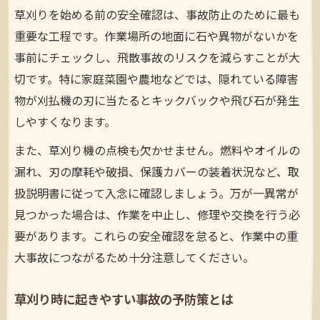
草刈り危険予知で事故の芽を摘む実践法
草刈りを始める前の安全確認は、事故防止のために最も
重要な工程です。作業場所の地面に石や異物がないかを
危険箇所を見抜く草刈り時の観察ポイント
事前にチェックし、飛散事故のリスクを減らすことが大
草刈りKYシートで安全意識を高める方法
切です。特に家庭菜園や農地などでは、隠れている障害
草刈り現場の安全チェックリスト作成法
物が刈払機の刃に当たるとキックバックや飛び石が発生
障害物除去と作業順序で安全性が変わる
しやすくなります。
保護具選びが左右する草刈りの安全性
また、草刈り機の点検も欠かせません。燃料やオイルの
草刈り時に必須の保護具と選び方の基準
漏れ、刃の摩耗や破損、保護カバーの装着状況など、取
ケガ防止に役立つ草刈り用装備の特徴解説
扱説明書に従って入念に確認しましょう。万が一異常が
保護メガネや手袋で草刈り事故を防ぐ方法
見つかった場合は、作業を中止し、修理や交換を行う必
刈払機使用時に守るべき保護具義務とは
要があります。これらの安全確認を怠ると、作業中の重
安全靴やヘルメット着用の重要ポイント
大事故につながるため十分注意してください。
労働安全衛生法から学ぶ草刈りの基本
草刈り時に起きやすい事故の予防策とは
草刈り時の安全対策と労働安全衛生法の関