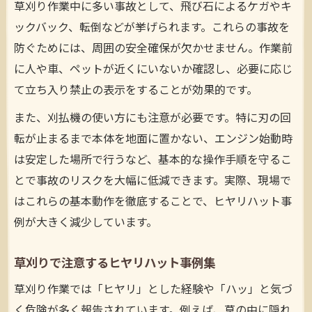
係
草刈り作業中に多い事故として、飛び石によるケガやキ
ックバック、転倒などが挙げられます。これらの事故を
刈払機作業に求められる法令遵守ポイント
防ぐためには、周囲の安全確保が欠かせません。作業前
安全マニュアルを活用した草刈り現場管理
に人や車、ペットが近くにいないか確認し、必要に応じ
保護具義務と草刈り安全ルールの基本解説
て立ち入り禁止の表示をすることが効果的です。
草刈作業で守るべき安全基準と手順の整理
また、刈払機の使い方にも注意が必要です。特に刃の回
事故を避けるための草刈り事前準備術
転が止まるまで本体を地面に置かない、エンジン始動時
草刈り事前点検で気を付けたい注意点一覧
は安定した場所で行うなど、基本的な操作手順を守るこ
作業手順書をもとにした準備の進め方解説
とで事故のリスクを大幅に低減できます。実際、現場で
草刈り時の障害物確認と安全確保の秘訣
はこれらの基本動作を徹底することで、ヒヤリハット事
草刈り作業範囲の下見と危険予知の流れ
例が大きく減少しています。
安全対策を徹底した草刈り準備の重要性
草刈りで注意するヒヤリハット事例集
草刈り作業では「ヒヤリ」とした経験や「ハッ」と気づ
く危険が多く報告されています。例えば、草の中に隠れ