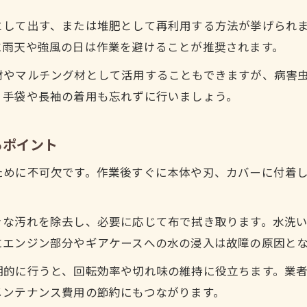
電動草刈機の手入れと安全管理の基本
として出す、または堆肥として再利用する方法が挙げられ
草刈り道具のメンテナンス頻度の目安とは
に雨天や強風の日は作業を避けることが推奨されます。
刈払機の掃除やグリス管理を簡単に進める方法
材やマルチング材として活用することもできますが、病害
草刈り後の刈払機掃除を時短するテクニック
、手袋や長袖の着用も忘れずに行いましょう。
グリスアップのタイミングと草刈り効率化法
草刈り機ギアケースのお手入れ方法を解説
るポイント
草刈り作業後の点検で安全を確保するコツ
ために不可欠です。作業後すぐに本体や刃、カバーに付着
キャブレターなど細部の草刈り手入れポイント
作業後の草刈り手入れで安全を守るポイント
きな汚れを除去し、必要に応じて布で拭き取ります。水洗
作業後の草刈り手入れが安全に直結する理由
にエンジン部分やギアケースへの水の浸入は故障の原因と
刃の確認と草刈り後の点検で事故を予防する
期的に行うと、回転効率や切れ味の維持に役立ちます。業
草刈り機の清掃と保護具着用の重要性を再確認
メンテナンス費用の節約にもつながります。
草刈り時に避けたい危険な日や注意点について