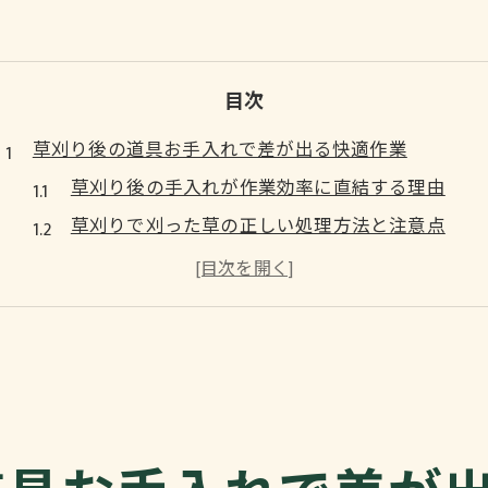
目次
草刈り後の道具お手入れで差が出る快適作業
草刈り後の手入れが作業効率に直結する理由
草刈りで刈った草の正しい処理方法と注意点
草刈り機の掃除で快適な作業環境を作るポイント
草刈り作業後の刃とカバーの手入れ手順
草刈りの道具管理で長持ちさせるコツを解説
正しい草刈り機メンテナンス手順を徹底解説
草刈り機のメンテナンスで守るべき基本手順
草刈り後のグリスアップと点検のやり方