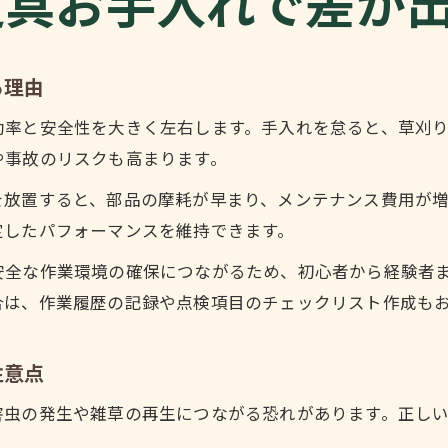
道具お手入れで差が
草刈り機の水洗いが適切か判断するポイント
エンジン式草刈り機の掃除と注意すべき点
草刈り機メンテナンス業者の選び方と活用法
る理由
手入れ次第で長持ち草刈り機の秘訣とは
効率と安全性を大きく左右します。手入れを怠ると、草刈
草刈り機を長持ちさせる手入れの習慣作り
や事故のリスクも高まります。
草刈り道具の保管場所と湿気対策のポイント
を放置すると、部品の摩耗が早まり、メンテナンス費用が
刃のメンテナンスが草刈り効率を左右する理由
定したパフォーマンスを維持できます。
刈払機のグリス管理で寿命を延ばすコツ
安全な作業環境の確保につながるため、初心者から経験者
草刈りで見落としがちな部品の点検方法
合は、作業履歴の記録や点検項目のチェックリスト作成も
快適に草刈りするには道具管理が重要な理由
草刈り道具管理が快適作業のカギを握る理由
注意点
草刈りに適した保管方法とお手入れポイント
害虫の発生や雑草の再生につながる恐れがあります。正し
草刈り作業前後の点検で防げるトラブル例