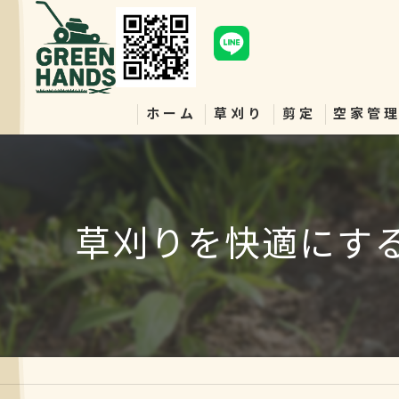
ホーム
草刈り
剪定
空家管
草刈りを快適にす