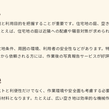
効率的な草刈り手順とスポットの活用方法
広範囲の草刈りを楽にするスポット選定術
る
コスト重視なら押さえたい草刈りの基準
徴と利用目的を把握することが重要です。住宅地の庭、空
草刈りスポット選びでコストを抑える方法
たとえば、住宅地の庭は近隣への配慮や騒音対策が求めら
草刈り費用を安くするスポットの選定基準
草刈り料金の目安とスポットごとの違い
立地条件、周囲の環境、利用者の安全性などがあります。
コスト重視派に最適な草刈りスポットとは
方から依頼される方には、作業後の写真報告サービスが好
草刈りで無駄な出費を防ぐスポット選択術
草刈り業者選定で比較すべきポイント
草刈りスポットに合わせた業者選びのポイント
説
草刈り業者の対応範囲とスポットの相性を解説
ストと利便性だけでなく、作業環境や安全面も考慮する必
草刈りスポットごとの業者比較と選び方
断材料となります。たとえば、広い空き地は効率的な機械
草刈り依頼時に重視すべきサービス内容
。