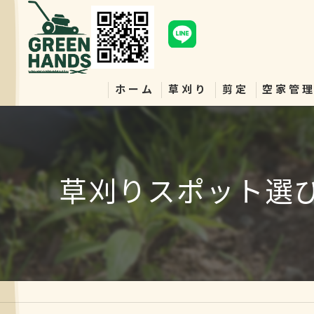
ホーム
草刈り
剪定
空家管
草刈りスポット選