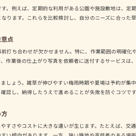
スポットごとに異なる草刈り業者の強み
です。例えば、定期的な利用がある公園や施設敷地は、定
スケジュール調整が楽になる草刈り依頼術
となります。これらを比較検討し、自分のニーズに合った
草刈りスポット別の依頼タイミングと調整法
草刈りスケジュール管理を簡単にするポイント
注意点
草刈りスポット選びで作業日程をスムーズに
事前打ち合わせが欠かせません。特に、作業範囲の明確化
依頼時のスケジュール調整と草刈りの工夫
際、作業後の仕上がり写真を依頼者に送付するサービスは
草刈りを効率よく進める予約・依頼のコツ
草刈りの安全と利便性を両立する考え方
しましょう。雑草が伸びやすい梅雨時期や夏場は予約が集
安全性を重視した草刈りスポットの選び方
を確認し、納得したうえで進めることが失敗を防ぐコツで
草刈り作業時の安全確保と利便性の両立術
草刈り現場で気を付けたいリスクと対策
め方
草刈りスポット選定時の安全ポイントまとめ
しやすさやコストに大きな違いが生じます。たとえば、交
利便性と安全性を兼ねる草刈りスポット選び
やすい傾向があります。一方、狭い路地や高低差のある場