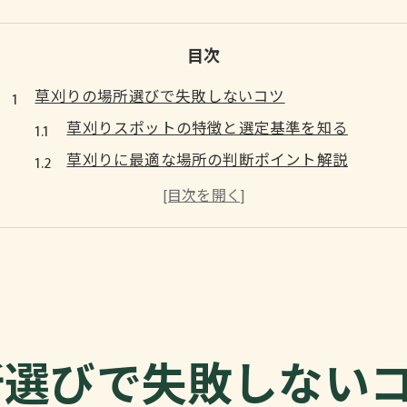
目次
草刈りの場所選びで失敗しないコツ
草刈りスポットの特徴と選定基準を知る
草刈りに最適な場所の判断ポイント解説
依頼前に確認したい草刈りスポットの注意点
草刈りスポットの立地と利便性の見極め方
草刈り場所ごとのコスト比較と選び方のコツ
広い敷地で草刈りを効率化する方法
広い敷地向け草刈り方法とおすすめスポット
草刈りで面積別に変わる作業効率の秘訣
所選びで失敗しない
広い草刈りスポット選びで重視すべき点