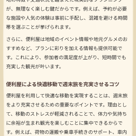
地の特徴や交通状況を踏まえた現実的なプランニング
喫しよう
が、無理なく楽しむ鍵だからです。例えば、予約が必要
効率重視なら便利屋ミニツアー企画を活用しよ
な施設や人気の体験は事前に手配し、混雑を避ける時間
う
帯を選ぶことが挙げられます。
効率的な旅を叶える便利屋ミニツアー企画
さらに、便利屋は地域のイベント情報や地元グルメのお
の魅力
すすめなど、プランに彩りを加える情報も提供可能で
便利屋ミニツアーで無駄なく週末を楽しむ
す。これにより、参加者の満足度が上がり、短時間でも
コツ
充実した観光が叶います。
便利屋活用で移動も観光も効率良く計画す
る方法
便利屋による快適移動で週末旅を充実させるコツ
時短旅行に最適な便利屋ミニツアーの選び
便利屋を利用して快適な移動を実現することは、週末旅
方
をより充実させるための重要なポイントです。理由とし
便利屋ミニツアー企画で費用対効果を高め
て、移動のストレスが軽減されることで、体力や気持ち
る工夫
に余裕が生まれ観光を楽しむことに集中できるからで
家族や仲間と手軽な観光を満喫するヒント
す。例えば、荷物の運搬や乗車手続きのサポート、車内