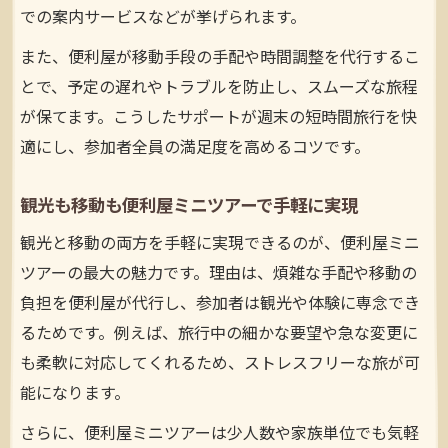
便利屋ミニツアーで家族と快適な観光を楽
での案内サービスなどが挙げられます。
しむ方法
また、便利屋が移動手段の手配や時間調整を代行するこ
仲間と手軽に出かける便利屋ツアーの活用
とで、予定の遅れやトラブルを防止し、スムーズな旅程
術
が保てます。こうしたサポートが週末の短時間旅行を快
便利屋ミニツアーでグループ旅行を成功さ
適にし、参加者全員の満足度を高めるコツです。
せるコツ
参加者の負担を減らす便利屋的日程調整ポ
観光も移動も便利屋ミニツアーで手軽に実現
イント
観光と移動の両方を手軽に実現できるのが、便利屋ミニ
便利屋ミニツアーでみんなが楽しめる旅を
ツアーの最大の魅力です。理由は、煩雑な手配や移動の
企画
負担を便利屋が代行し、参加者は観光や体験に専念でき
るためです。例えば、旅行中の細かな要望や急な変更に
も柔軟に対応してくれるため、ストレスフリーな旅が可
能になります。
さらに、便利屋ミニツアーは少人数や家族単位でも気軽