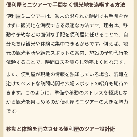
便利屋ミニツアーで手間なく観光地を満喫する方法
な理由
便利屋ミニツアーは、週末の限られた時間でも手間をか
短時間で観光体験を深める便利屋ミニツア
けずに観光地を満喫できる最適な方法です。理由は、移
ー企画
動や予約などの面倒な手配を便利屋に任せることで、自
便利屋を活用して時短でも満足度の高い旅
分たちは観光や体験に集中できるからです。例えば、地
へ
元の観光名所や絶景スポットの案内、施設の予約代行を
限られた時間で楽しむ便利屋発ミニツアー
依頼することで、時間ロスを減らし効率よく回れます。
体験法
また、便利屋が現地の情報を熟知している場合、混雑を
観光と移動を両立した週末ミニツアー攻略
避けたベストな訪問時間や穴場スポットの紹介も期待で
便利屋の工夫で観光と移動の時間を最大限
きます。このように、準備や移動のストレスを軽減しな
活用
がら観光を楽しめるのが便利屋ミニツアーの大きな魅力
週末におすすめの便利屋ミニツアー活用法
です。
とは
移動も観光も叶える便利屋流ミニツアー攻
移動と体験を両立させる便利屋のツアー設計術
略法