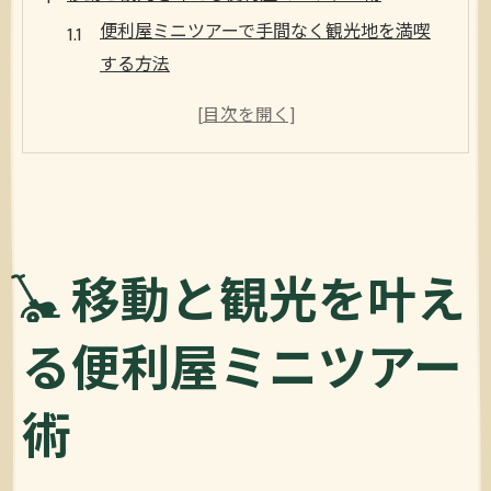
便利屋ミニツアーで手間なく観光地を満喫
する方法
移動と体験を両立させる便利屋のツアー設
計術
効率的な観光プラン作成に役立つ便利屋の
知恵
便利屋による快適移動で週末旅を充実させ
るコツ
移動と観光を叶え
観光も移動も便利屋ミニツアーで手軽に実
る便利屋ミニツアー
現
短時間でも楽しめる便利屋発の旅体験
術
便利屋ミニツアーで叶える短時間充実旅の
秘訣
週末の短時間旅行に便利屋サービスが最適