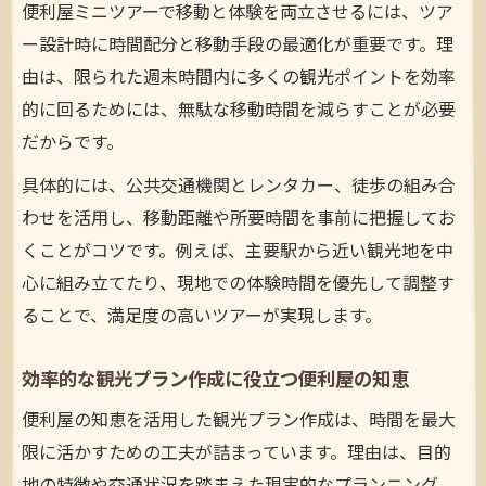
便利屋ミニツアーで移動と体験を両立させるには、ツア
便利屋サービスで週末旅行を効率的に楽し
ー設計時に時間配分と移動手段の最適化が重要です。理
むコツ
由は、限られた週末時間内に多くの観光ポイントを効率
観光地巡りと移動負担を減らす便利屋プラ
的に回るためには、無駄な移動時間を減らすことが必要
ン術
だからです。
便利屋ミニツアーで叶う快適な休日設計
具体的には、公共交通機関とレンタカー、徒歩の組み合
便利屋ミニツアーで休日の満足度を高める
わせを活用し、移動距離や所要時間を事前に把握してお
工夫
くことがコツです。例えば、主要駅から近い観光地を中
快適な休日設計に役立つ便利屋のポイント
心に組み立てたり、現地での体験時間を優先して調整す
ることで、満足度の高いツアーが実現します。
便利屋のサポートで休日の移動も観光も快
適に
効率的な観光プラン作成に役立つ便利屋の知恵
便利屋ミニツアーで家族や仲間と過ごす休
日を充実
便利屋の知恵を活用した観光プラン作成は、時間を最大
限に活かすための工夫が詰まっています。理由は、目的
移動負担を減らして便利屋ミニツアーを満