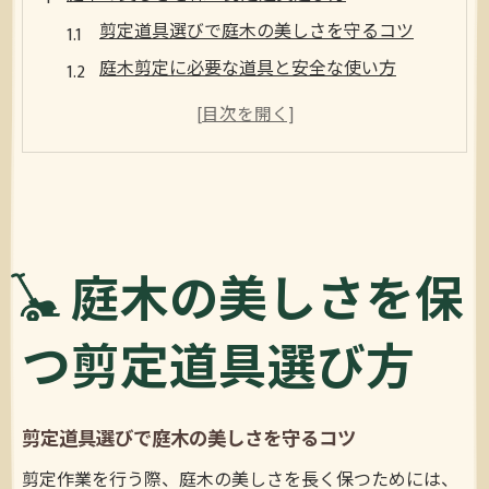
剪定道具選びで庭木の美しさを守るコツ
庭木剪定に必要な道具と安全な使い方
剪定道具の種類ごとの特徴と選び方の基本
初心者向け剪定道具の選定ポイントと実例
効率良く庭木を剪定できる道具の選び方
初心者必見の剪定道具一覧と用途解説
剪定初心者におすすめの道具と用途を徹底
庭木の美しさを保
解説
剪定道具一覧で用途別の特徴を理解しよう
つ剪定道具選び方
初心者が揃えるべき剪定道具一式の選び方
剪定道具の使い分けで作業効率を高める方
法
剪定道具選びで庭木の美しさを守るコツ
庭木剪定道具の用途別おすすめポイント紹
剪定作業を行う際、庭木の美しさを長く保つためには、