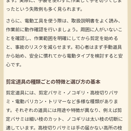
ます。実際に、手袋を使わずに作業して手を切ってしま
バリカンとトリマーの特徴と適した剪定作
ったという失敗例も多く見られます。
業
さらに、電動工具を使う際は、取扱説明書をよく読み、
庭木剪定道具でバリカンを選ぶポイント
作業前に動作確認を行いましょう。周囲に人がいないこ
トリマーで剪定作業を効率化するテクニッ
とを確認し、作業範囲を明確にしてから剪定を始める
ク
と、事故のリスクを減らせます。初心者はまず手動道具
剪定道具バリカン活用のコツと失敗例回避
から始め、安全に慣れてから電動タイプを検討すると安
策
心です。
剪定道具の種類ごとの特徴と選び方の基本
剪定道具には、剪定バサミ・ノコギリ・高枝切りバサ
ミ・電動バリカン・トリマーなど多様な種類がありま
す。それぞれの道具には用途や特徴が異なり、例えば剪
定バサミは細い枝のカット、ノコギリは太い枝の切断に
適しています。高枝切りバサミは手の届かない高所の枝