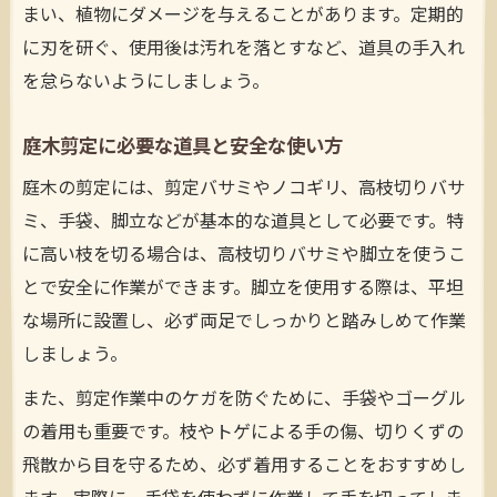
剪定道具一式の選定ポイントとコツを伝授
まい、植物にダメージを与えることがあります。定期的
効率重視なら電動剪定道具の魅力をチェック
に刃を研ぐ、使用後は汚れを落とすなど、道具の手入れ
剪定の効率化に役立つ電動道具の特徴と選
を怠らないようにしましょう。
び方
庭木剪定に必要な道具と安全な使い方
電動剪定道具のメリットとデメリットを比
較
庭木の剪定には、剪定バサミやノコギリ、高枝切りバサ
庭木剪定で電動道具を活用するポイント解
ミ、手袋、脚立などが基本的な道具として必要です。特
説
に高い枝を切る場合は、高枝切りバサミや脚立を使うこ
とで安全に作業ができます。脚立を使用する際は、平坦
剪定道具電動タイプの安全な使い方と注意
な場所に設置し、必ず両足でしっかりと踏みしめて作業
点
しましょう。
電動剪定道具の種類別おすすめ活用シーン
バリカンやトリマーの違いと活用法を解明
また、剪定作業中のケガを防ぐために、手袋やゴーグル
の着用も重要です。枝やトゲによる手の傷、切りくずの
剪定道具バリカンとトリマーの違いを理解
飛散から目を守るため、必ず着用することをおすすめし
しよう