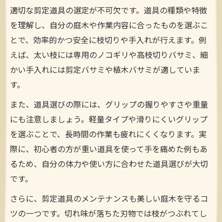
介
適切な剪定道具の選定が不可欠です。道具の種類や特徴
剪定を始めるなら知っておきたい道具の基本
を理解し、自分の庭木や作業内容に合ったものを選ぶこ
剪定を始める前に知るべき基本道具の種類
とで、効率的かつ安全に枝切りや手入れが行えます。例
えば、太い枝には専用のノコギリや高枝切りバサミ、細
剪定道具の基本構造と機能をやさしく解説
かい手入れには剪定バサミや植木バサミが適していま
庭木剪定に欠かせない道具の選び方ポイン
す。
ト
剪定道具の正しい使い方と安全管理の基礎
また、道具選びの際には、グリップの握りやすさや重量
にも注意しましょう。軽量タイプや滑りにくいグリップ
初心者にも扱いやすい剪定道具の選び方
を選ぶことで、長時間の作業も疲れにくくなります。実
納得できる剪定作業のための道具の選び方
際に、初心者の方が重い道具を使って手を痛めた例もあ
剪定作業に最適な道具を選ぶための基準
るため、自分の体力や使い方に合わせた道具選びが大切
道具選びで剪定の仕上がりに差が出る理由
です。
剪定道具のグリップや重さを比較しよう
さらに、剪定道具のメンテナンスも美しい庭木を守るコ
庭木剪定道具の選び方でよくある失敗例
ツの一つです。切れ味が落ちた刃物では枝がつぶれてし