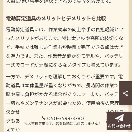
入前に使い勝手を確認できるので失敗を防げます。
電動剪定道具のメリットとデメリットを比較
電動剪定道具には、作業効率の向上や手の負担軽減とい
ったメリットがあります。特に太い枝や高所の枝切りな
ど、手動では難しい作業も短時間で完了できる点は大き
な魅力です。また、作業音が静かなモデルや、バッテリ
ー式でコードが邪魔にならないタイプも増えています。
一方で、デメリットも理解しておくことが重要です。電
動道具は本体重量が重くなりがちで、長時間の作業では
腕や肩に負担がかかる場合があります。また、バッテリ
ー切れやメンテナンスが必要なため、使用前後の管理が
欠かせません。初心者の場合、誤操作によるケガのリス
050-3599-3780
クもあるため、必ず取扱説明書を確認し、安全装備を整
※お客様専用です、営業勧誘には対応しません！
お問い合わせ
えてから使用しましょう。