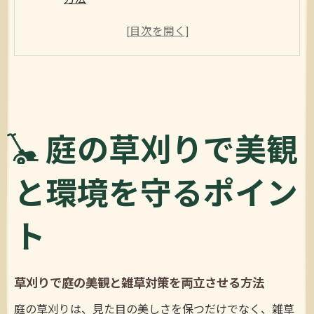
草刈りを通じた庭の環境保護と快適空間の
維持術
庭の草刈りで害虫や荒れを防ぐ基本ポイン
ト解説
季節ごとに最適な草刈り時期と庭管理のコ
ツ
庭の草刈りで美観
草刈り禁止時期の確認と庭の自然環境に配
と環境を守るポイン
慮する方法
効率重視なら草刈り道具の選び方が重要
ト
草刈り効率化のための庭用道具選びの基準
とは
草刈りを楽にする最新道具の使い方と特徴
草刈りで庭の美観と雑草対策を両立させる方法
まとめ
庭の草刈りは、見た目の美しさを保つだけでなく、雑草