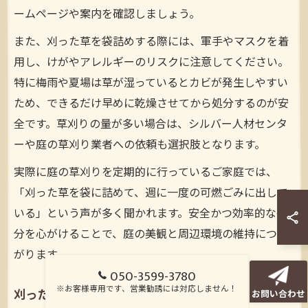
ームページや案内を確認しましょう。
また、刈った草を袋詰めする際には、軍手やマスクを着
用し、けがやアレルギーのリスクに注意してください。
特に梅雨や夏場は草が湿っているとカビが発生しやすい
ため、できるだけ早めに乾燥させてから処分するのが安
全です。草刈りの量が多い場合は、シルバー人材センタ
ーや庭の草刈り業者への依頼も選択肢となります。
実際に庭の草刈りを定期的に行っているご家庭では、
「刈った草を袋に詰めて、週に一度の可燃ごみに出して
いる」という声が多く聞かれます。安全かつ効率的な処
分を心がけることで、庭の美観と周辺環境の維持につな
がります。
050-3599-3780
※お客様専用です、営業勧誘には対応しません！
刈った草の土への埋め方と注意点を徹底解説
お問い合わせ