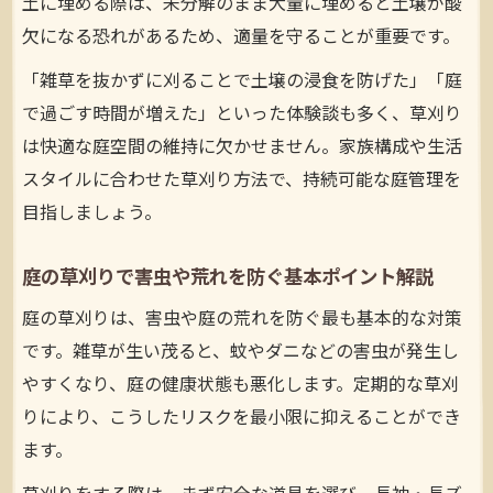
土に埋める際は、未分解のまま大量に埋めると土壌が酸
法
欠になる恐れがあるため、適量を守ることが重要です。
刈った草の土への埋め方と注意点を徹底解
「雑草を抜かずに刈ることで土壌の浸食を防げた」「庭
説
で過ごす時間が増えた」といった体験談も多く、草刈り
草刈り後の雑草処分で環境負荷を減らすコ
は快適な庭空間の維持に欠かせません。家族構成や生活
ツ
スタイルに合わせた草刈り方法で、持続可能な庭管理を
庭の草刈りごみを効率良く分別・処理する
目指しましょう。
方法
草刈り作業後の草を再利用するアイデアと
庭の草刈りで害虫や荒れを防ぐ基本ポイント解説
活用例
庭の草刈りは、害虫や庭の荒れを防ぐ最も基本的な対策
費用節約できる草刈りの裏技を伝授
です。雑草が生い茂ると、蚊やダニなどの害虫が発生し
草刈り費用を節約できる庭管理の工夫と裏
やすくなり、庭の健康状態も悪化します。定期的な草刈
技
りにより、こうしたリスクを最小限に抑えることができ
道具選びで草刈りコストを抑えるおすすめ
ます。
方法