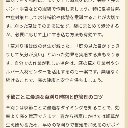
草刈りをする際は、まず安全な道具を選び、長袖・長ズ
庭の草刈り料金を安くする依頼時のポイン
ボン・手袋などの服装で作業しましょう。特に夏場は熱
トまとめ
中症対策として水分補給や休憩を意識することが大切で
草刈りの手間を減らし費用も抑える時短テ
す。刈った草はそのままにせず、袋にまとめて処分する
クニック
か、必要に応じて土にすき込む方法も有効です。
草刈り作業を自分で行う際の節約ノウハウ
「草刈り後は蚊の発生が減った」「庭の見た目がすっき
集
りして気分が良い」といった効果を実感する声もありま
す。自分での作業が難しい場合は、庭の草刈り業者やシ
ルバー人材センターを活用するのも一案です。無理なく
続けることで、庭の健康と安全を保ちましょう。
季節ごとに最適な草刈り時期と庭管理のコツ
草刈りは季節ごとに最適なタイミングを知ることで、効
率よく庭を管理できます。春から初夏にかけては雑草が
生え始めるため、早めの草刈りで繁殖を抑えるのがポイ