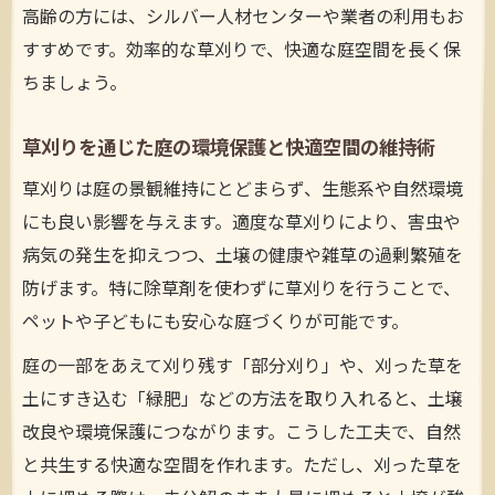
庭の草刈り時に役立つ効率的な作業順序の
高齢の方には、シルバー人材センターや業者の利用もお
工夫
すすめです。効率的な草刈りで、快適な庭空間を長く保
草刈り頻度と庭の健康を両立させる方法
ちましょう。
草刈りの最適な頻度と庭の健康維持のポイ
草刈りを通じた庭の環境保護と快適空間の維持術
ント
季節ごとに変わる草刈りタイミングの見極
草刈りは庭の景観維持にとどまらず、生態系や自然環境
め方
にも良い影響を与えます。適度な草刈りにより、害虫や
病気の発生を抑えつつ、土壌の健康や雑草の過剰繁殖を
庭の草刈りで雑草の再発を防ぐ管理サイク
防げます。特に除草剤を使わずに草刈りを行うことで、
ルとは
ペットや子どもにも安心な庭づくりが可能です。
草刈り頻度を抑えつつ美しい庭を保つコツ
庭の健康を守る草刈り実践と注意事項まと
庭の一部をあえて刈り残す「部分刈り」や、刈った草を
め
土にすき込む「緑肥」などの方法を取り入れると、土壌
改良や環境保護につながります。こうした工夫で、自然
刈った後の草を正しく処分するコツ
と共生する快適な空間を作れます。ただし、刈った草を
庭の草刈り後の草を安全に処分する基本方