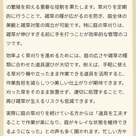
立ったまま草刈りできる便利な道具の選定
の繁殖を抑える重要な役割を果たします。草刈りを定期
ポイント
的に行うことで、雑草の種が広がるのを防ぎ、庭全体の
草刈り作業を効率化するおすすめの庭道具
美観と雑草対策の両立が可能です。特に庭の草刈りは、
活用法
雑草が伸びすぎる前に手を打つことが効率的な管理のコ
庭の草刈りに必要な基本道具とその選び方
ツです。
を解説
効率よく草刈りを進めるためには、庭の広さや雑草の種
草刈りを手軽にする簡単作業テクニック
類に合わせた道具選びが大切です。例えば、手軽に使え
庭の草刈りを簡単にする基本作業テクニッ
る草刈り機や立ったまま作業できる道具を活用すると、
ク紹介
作業負担を減らしつつ美しい仕上がりが期待できます。
草刈りを時短できる楽な方法と手順を解説
刈った草をそのまま放置せず、適切に処理することで、
初心者でも安心できる草刈り簡単ステップ
再び雑草が生えるリスクも低減できます。
と注意点
実際に庭の草刈りを続けている方からは「道具を工夫す
草刈りで手を痛めないための楽な道具と使
ることで作業が楽になり、庭がキレイな状態を維持でき
い方
るようになった」との声も多く聞かれます。忙しい方や