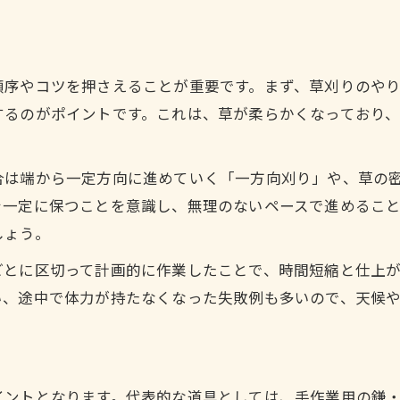
草刈り道具の準備と安全な使い方の基本
簡単草刈り方法で初心者でも安心スタート
効率的な草刈り方法で作業時間を短縮しよう
順序やコツを押さえることが重要です。まず、草刈りのや
草刈りの効率的なやり方で時短を実現する方法
するのがポイントです。これは、草が柔らかくなっており
作業効率を上げる草刈り道具の選び方と使い方
草刈りを早く終わらせるための動線とコツ
合は端から一定方向に進めていく「一方向刈り」や、草の
効率化に役立つ草刈り機の活用ポイント
を一定に保つことを意識し、無理のないペースで進めるこ
草刈り楽な方法を取り入れた作業手順の工夫
しょう。
女性に優しい楽な草刈り道具の選び方
ごとに区切って計画的に作業したことで、時間短縮と仕上
草刈り道具の選び方と女性向け楽なポイント
い、途中で体力が持たなくなった失敗例も多いので、天候
女性でも扱いやすい草刈り楽な道具の特徴
草刈り作業を軽くする道具の比較とコツ
草刈り道具ランキングで選ぶ楽な方法とは
イントとなります。代表的な道具としては、手作業用の鎌