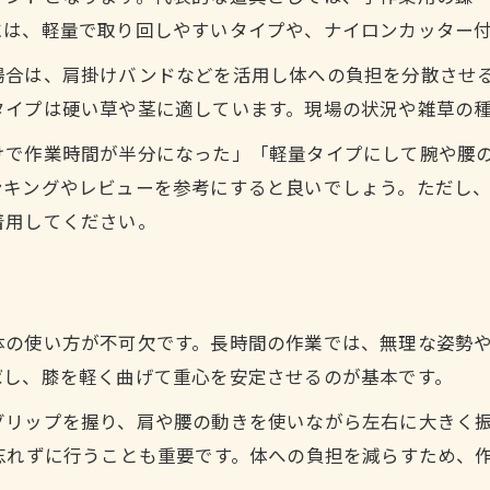
手作業でも楽な草刈り道具で負担を軽減する
には、軽量で取り回しやすいタイプや、ナイロンカッター
安全な草刈りのやり方と注意すべき日とは
場合は、肩掛けバンドなどを活用し体への負担を分散させ
草刈りで安全を確保するための基本的な方法
タイプは硬い草や茎に適しています。現場の状況や雑草の
草刈りをしてはいけない日の見極めポイント
けで作業時間が半分になった」「軽量タイプにして腕や腰
事故防止のための草刈りのやり方と注意点
ンキングやレビューを参考にすると良いでしょう。ただし
悪天候時の草刈り方法とリスク回避策
着用してください。
安全な草刈り作業のための道具準備と確認
斜面や傾斜地で安全に草刈りするポイント
斜面での草刈り方法と安全確保のポイント
体の使い方が不可欠です。長時間の作業では、無理な姿勢
傾斜地で使える草刈り楽な道具の選び方
ばし、膝を軽く曲げて重心を安定させるのが基本です。
斜面の草刈りで効率的なやり方と注意点
グリップを握り、肩や腰の動きを使いながら左右に大きく
急斜面草刈り方法と作業時の体の使い方
忘れずに行うことも重要です。体への負担を減らすため、
安全を優先した草刈り手順と実践テクニック