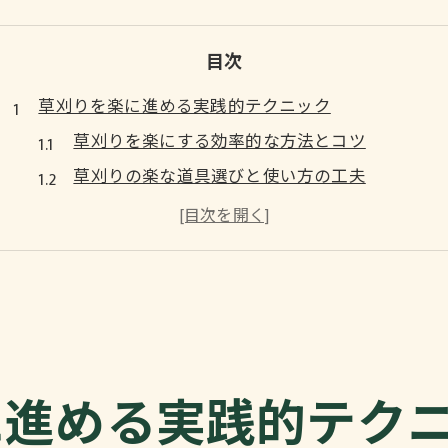
目次
草刈りを楽に進める実践的テクニック
草刈りを楽にする効率的な方法とコツ
草刈りの楽な道具選びと使い方の工夫
草刈り作業を快適に進める体の使い方
手作業でも楽にできる草刈り方法の実践例
草刈り初心者が押さえるべき楽な方法
初心者でも失敗しない草刈りの基本手順
草刈り初心者が知るべき基本のやり方と順序
草刈り手順を守ることで失敗を防ぐポイント
に進める実践的テク
草刈りの正しい順序と効率的な流れのコツ