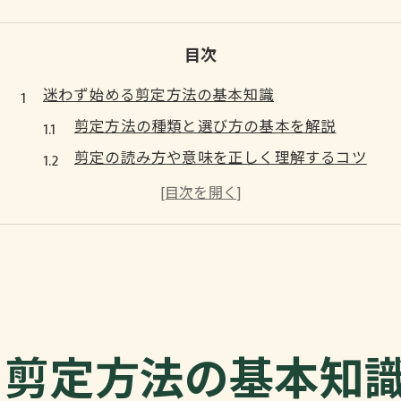
目次
迷わず始める剪定方法の基本知識
剪定方法の種類と選び方の基本を解説
剪定の読み方や意味を正しく理解するコツ
初心者が押さえたい剪定の基礎ポイント
剪定やり方図解で基本手順を身につける
剪定方法と庭木の手入れの違いを知る
庭木の剪定で美しさと健康を保つ手順
剪定で庭木を美しく保つ基本のやり方
庭木の健康維持に効果的な剪定手順
る剪定方法の基本知
剪定方法で変わる樹形と成長バランス