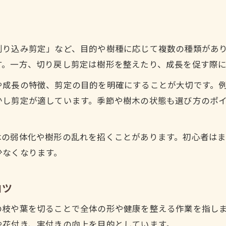
自分でできる庭木剪定のコツを紹介
剪定時に押さえたい枝の選び方のポイント
剪定やり方図解で理解する枝の選び方
刈り込み剪定」など、目的や樹種に応じて複数の種類があ
剪定やり方図解で基本の枝選びを習得
す。一方、切り戻し剪定は樹形を整えたり、成長を促す際
剪定どこを切るかを図解でやさしく解説
や成長の特徴、剪定の目的を明確にすることが大切です。
成長パターンに合った剪定方法を図解説明
かし剪定が適しています。季節や樹木の状態も選び方のポ
剪定で避けたい枝とその判断基準を図解
図解で学ぶ剪定のコツと実践的な応用法
木の弱体化や樹形の乱れを招くことがあります。初心者は
高くなりすぎた木の安全な剪定術を紹介
少なくなります。
高くなりすぎた木の剪定方法と安全対策
剪定時の安全確保と基本の手順を知る
コツ
自分でできる高木の剪定コツを解説
の枝や葉を切ることで全体の形や健康を整える作業を指し
高木剪定のやり方と失敗しない注意点
や花付き、実付きの向上を目的としています。