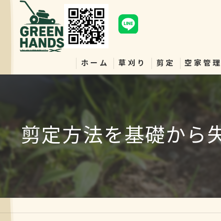
ホーム
草刈り
剪定
空家管
剪定方法を基礎から