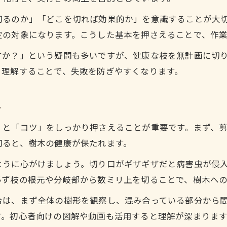
剪定方法で高くなった木を美しく整える
切るのか」「どこを切れば効果的か」を意識することが大
初心者が注意すべき剪定の失敗ポイント
定の対象になります。こうした基本を押さえることで、作
剪定初心者が陥りやすい失敗例の解説
すか？」という疑問も多いですが、健康な枝を無計画に切
剪定でやってはいけないことと理由
く理解することで、失敗を防ぎやすくなります。
枝の切り方や選び方で失敗しないコツ
剪定時に注意したい樹形のバランス
ト
失敗を防ぐための剪定前の準備まとめ
」と「コツ」をしっかり押さえることが重要です。まず、
自分でできる剪定のコツとコツの活かし方
切ると、樹木の健康が保たれます。
自分でできる剪定の基本コツを詳しく解説
ように心がけましょう。切り口がギザギザだと病害虫が侵
剪定方法で庭木を美しく保つ実践ポイント
必ず枝の根元や分岐部から数ミリ上を切ることで、樹木へ
初心者におすすめの剪定やり方のコツ
合は、まず全体の樹形を観察し、混み合っている部分から
剪定コツを活かすための工夫とアイデア
す。初心者向けの図解や動画も活用すると理解が深まります
庭木剪定で活用したい具体的なコツ集