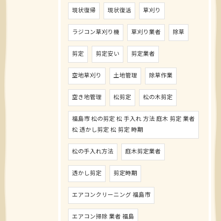
現状復帰
現状復活
草刈り
ラジコン草刈り機
草刈り業者
除草
剪定
剪定安い
剪定業者
空地草刈り
土地管理
除草作業
空き地管理
松剪定
松の木剪定
福島市 松の剪定 松 手入れ 方法 庭木 剪定 業者
松 透かし剪定 松 剪定 時期
松の手入れ方法
庭木剪定業者
透かし剪定
剪定時期
エアコンクリーニング 福島市
エアコン掃除 業者 福島