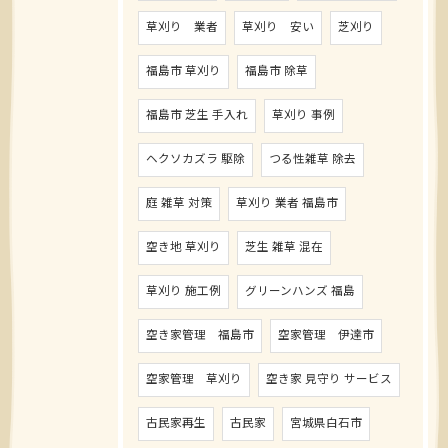
草刈り 業者
草刈り 安い
芝刈り
福島市 草刈り
福島市 除草
福島市 芝生 手入れ
草刈り 事例
ヘクソカズラ 駆除
つる性雑草 除去
庭 雑草 対策
草刈り 業者 福島市
空き地 草刈り
芝生 雑草 混在
草刈り 施工例
グリーンハンズ 福島
空き家管理 福島市
空家管理 伊達市
空家管理 草刈り
空き家 見守り サービス
古民家再生
古民家
宮城県白石市