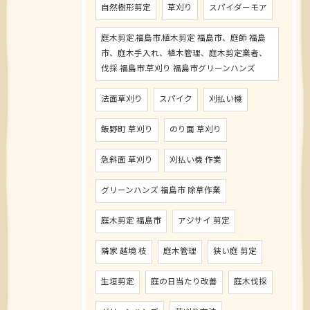
自然樹形剪定
草刈り
スパイダーモア
庭木剪定.福島市.植木剪定 福島市、庭師 福島
市、庭木手入れ、植木管理、庭木剪定業者、
伐採 福島市.草刈り 福島市グリーンハンズ
法面草刈り
スパイク
刈払い機
飯野町 草刈り
のり面 草刈り
急斜面 草刈り
刈払い機 作業
グリーンハンズ 福島市 除草作業
庭木剪定 福島市
アジサイ 剪定
隣家 越境 枝
庭木管理
狭い庭 剪定
生垣剪定
庭の日当たり改善
庭木伐採