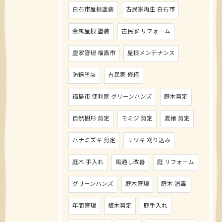
白石市屋根塗装
古民家再生 白石市
金属屋根 塗装
古民家 リフォーム
空家管理 福島市
屋根メンテナンス
防錆塗装
古民家 修繕
福島市 便利屋 グリーンハンズ
庭木剪定
自然樹形 剪定
モミジ 剪定
夏椿 剪定
ハナミズキ 剪定
サツキ 刈り込み
庭木 手入れ
風通し改善
庭 リフォーム
グリーンハンズ
庭木管理
庭木 消毒
年間管理
植木剪定
庭手入れ