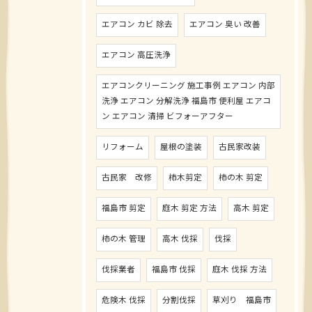
エアコン カビ 除去
エアコン 臭い 改善
エアコン 高圧洗浄
エアコンクリーニング 施工事例 エアコン 内部
洗浄 エアコン 分解洗浄 福島市 便利屋 エアコ
ン エアコン 清掃 ビフォーアフター
リフォーム
屋根の塗装
古民家改装
古民家 改修
柿木剪定
柿の木 剪定
福島市 剪定
庭木 剪定 方法
高木 剪定
柿の木 管理
高木 伐採
伐採
伐採業者
福島市 伐採
庭木 伐採 方法
危険木 伐採
分割伐採
草刈り 福島市